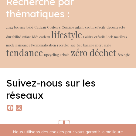
Recherche par
thématiques :
2024
boheme
bébé
Cadeau
Couleurs
Couture enfant
couture facile
decontracte
lifestyle
durabilité
enfant
idée cadeau
Loisirs créatifs
look
matières
mode
naissance
Personnalisation
recycler
sac
Sac banane
sport
style
tendance
zéro déchet
Upcycling
urbain
écologie
Suivez-nous sur les
réseaux
Facebook
Instagram
Nous utilisons des cookies pour vous garantir la meilleure