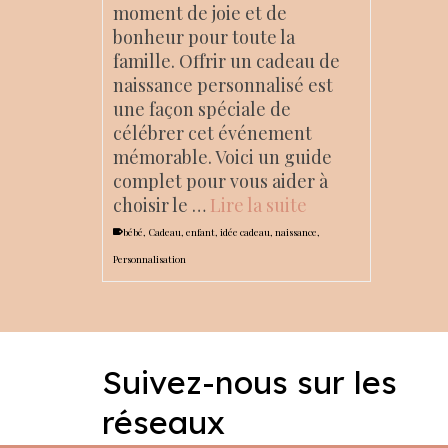
moment de joie et de
bonheur pour toute la
famille. Offrir un cadeau de
naissance personnalisé est
une façon spéciale de
célébrer cet événement
mémorable. Voici un guide
complet pour vous aider à
choisir le …
Lire la suite
bébé
,
Cadeau
,
enfant
,
idée cadeau
,
naissance
,
Personnalisation
Suivez-nous sur les
réseaux