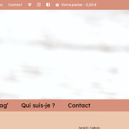
ns
Contact
Votre panier
-
0,00
€
ag’
Qui suis-je ?
Contact
Accueil
»
Cadeau