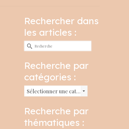
Rechercher dans
les articles :
Rechercher :
Recherche par
catégories :
Recherche
Sélectionner une catégorie
par
catégories
Recherche par
:
thématiques :