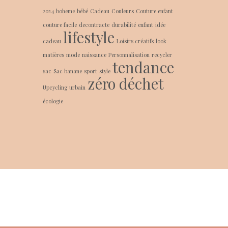
2024
boheme
bébé
Cadeau
Couleurs
Couture enfant
couture facile
decontracte
durabilité
enfant
idée
lifestyle
cadeau
Loisirs créatifs
look
matières
mode
naissance
Personnalisation
recycler
tendance
sac
Sac banane
sport
style
zéro déchet
Upcycling
urbain
écologie