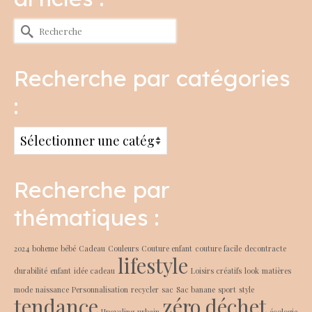
Rechercher :
Recherche par catégories
:
Recherche
par
catégories
Recherche par
:
thématiques :
2024
boheme
bébé
Cadeau
Couleurs
Couture enfant
couture facile
decontracte
lifestyle
durabilité
enfant
idée cadeau
Loisirs créatifs
look
matières
mode
naissance
Personnalisation
recycler
sac
Sac banane
sport
style
tendance
zéro déchet
Upcycling
urbain
écologie