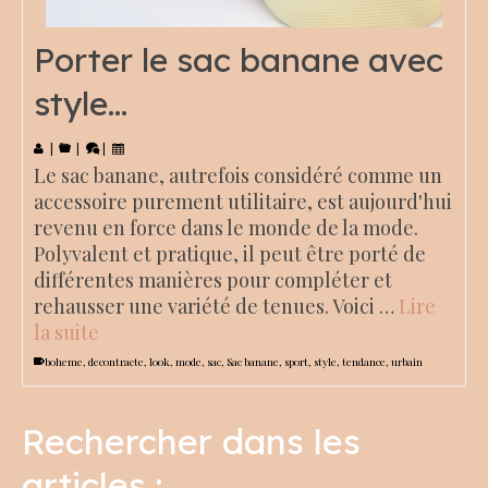
Porter le sac banane avec
style…
|
|
|
Le sac banane, autrefois considéré comme un
accessoire purement utilitaire, est aujourd'hui
revenu en force dans le monde de la mode.
Polyvalent et pratique, il peut être porté de
différentes manières pour compléter et
rehausser une variété de tenues. Voici …
Lire
la suite
boheme
,
decontracte
,
look
,
mode
,
sac
,
Sac banane
,
sport
,
style
,
tendance
,
urbain
Rechercher dans les
articles :