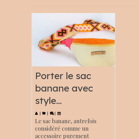
Porter le sac
banane avec
style…
|
|
|
Le sac banane, autrefois
considéré comme un
accessoire purement