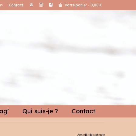
ns
Contact
Votre panier
-
0,00
€
ag’
Qui suis-je ?
Contact
Accueil
»
decontracte