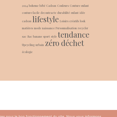
2024
boheme
bébé
Cadeau
Couleurs
Couture enfant
couture facile
decontracte
durabilité
enfant
idée
lifestyle
cadeau
Loisirs créatifs
look
matières
mode
naissance
Personnalisation
recycler
tendance
sac
Sac banane
sport
style
zéro déchet
Upcycling
urbain
écologie
oires pour le bon fonctionnement du site. Nous vous informons