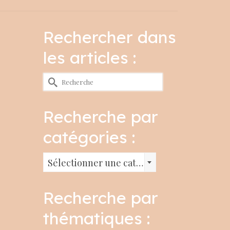
Rechercher dans
les articles :
Rechercher :
Recherche par
catégories :
Recherche
Sélectionner une catégorie
par
catégories
Recherche par
:
thématiques :