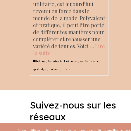
utilitaire, est aujourd'hui
revenu en force dans le
monde de la mode. Polyvalent
et pratique, il peut être porté
de différentes manières pour
compléter et rehausser une
variété de tenues. Voici …
Lire
la suite
boheme
,
decontracte
,
look
,
mode
,
sac
,
Sac banane
,
sport
,
style
,
tendance
,
urbain
Suivez-nous sur les
réseaux
Facebook
Instagram
Nous utilisons des cookies pour vous garantir la meilleure e