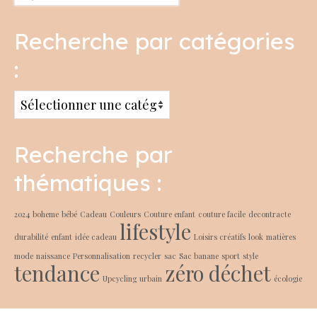
Recherche par catégories
:
Recherche
par
catégories
Recherche par
:
thématiques :
2024
boheme
bébé
Cadeau
Couleurs
Couture enfant
couture facile
decontracte
lifestyle
durabilité
enfant
idée cadeau
Loisirs créatifs
look
matières
mode
naissance
Personnalisation
recycler
sac
Sac banane
sport
style
tendance
zéro déchet
Upcycling
urbain
écologie