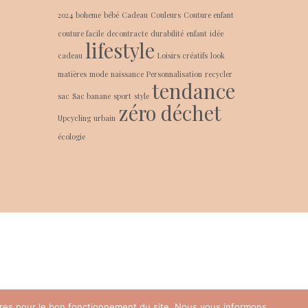
2024
boheme
bébé
Cadeau
Couleurs
Couture enfant
couture facile
decontracte
durabilité
enfant
idée
lifestyle
cadeau
Loisirs créatifs
look
matières
mode
naissance
Personnalisation
recycler
tendance
sac
Sac banane
sport
style
zéro déchet
Upcycling
urbain
écologie
oires pour le bon fonctionnement du site. Nous vous informons