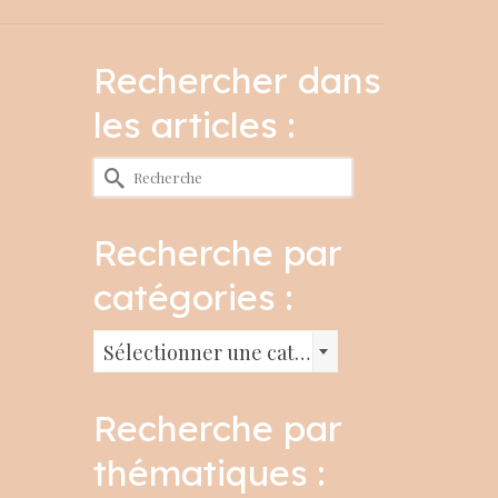
Rechercher dans
les articles :
Rechercher :
Recherche par
catégories :
Recherche
Sélectionner une catégorie
par
catégories
Recherche par
:
thématiques :