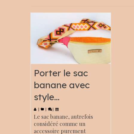
Porter le sac
banane avec
style…
|
|
|
Le sac banane, autrefois
considéré comme un
accessoire purement