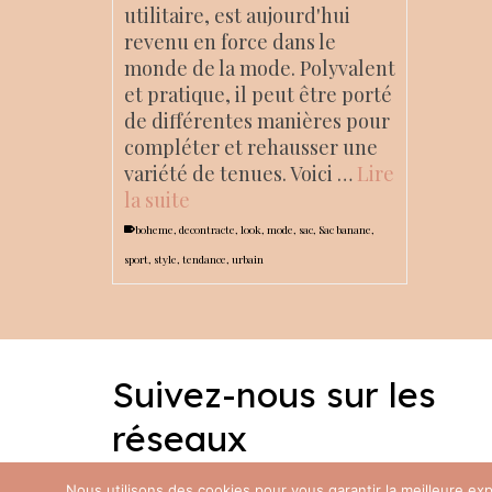
utilitaire, est aujourd'hui
revenu en force dans le
monde de la mode. Polyvalent
et pratique, il peut être porté
de différentes manières pour
compléter et rehausser une
variété de tenues. Voici …
Lire
la suite
boheme
,
decontracte
,
look
,
mode
,
sac
,
Sac banane
,
sport
,
style
,
tendance
,
urbain
Suivez-nous sur les
réseaux
Facebook
Instagram
Nous utilisons des cookies pour vous garantir la meilleure e