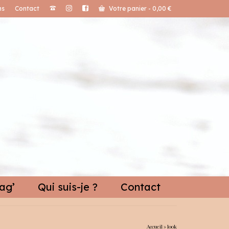
ns
Contact
Votre panier
-
0,00
€
ag’
Qui suis-je ?
Contact
Accueil
»
look