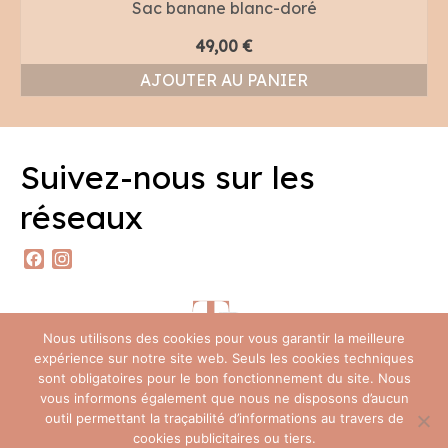
Sac banane blanc-doré
49,00
€
AJOUTER AU PANIER
Suivez-nous sur les
réseaux
Facebook
Instagram
Nous utilisons des cookies pour vous garantir la meilleure
expérience sur notre site web. Seuls les cookies techniques
sont obligatoires pour le bon fonctionnement du site. Nous
vous informons également que nous ne disposons d’aucun
outil permettant la traçabilité d’informations au travers de
Foire Aux Questions
Contact
Politique de confidentialité (RGPD)
cookies publicitaires ou tiers.