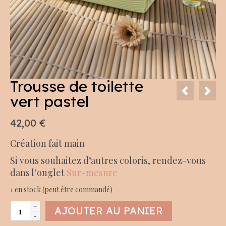
Trousse de toilette
vert pastel
42,00
€
Création fait main
Si vous souhaitez d’autres coloris, rendez-vous
dans l’onglet
Sur-mesure
1 en stock (peut être commandé)
quantité
AJOUTER AU PANIER
de