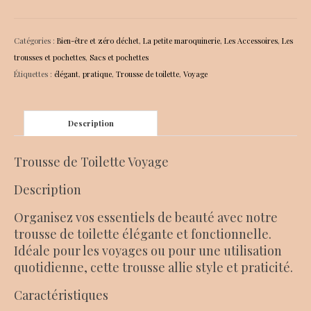
Trousse
de
toilette
Catégories :
Bien-être et zéro déchet
,
La petite maroquinerie
,
Les Accessoires
,
Les
vert
trousses et pochettes
,
Sacs et pochettes
pastel
Étiquettes :
élégant
,
pratique
,
Trousse de toilette
,
Voyage
Description
Trousse de Toilette Voyage
Description
Organisez vos essentiels de beauté avec notre
trousse de toilette élégante et fonctionnelle.
Idéale pour les voyages ou pour une utilisation
quotidienne, cette trousse allie style et praticité.
Caractéristiques