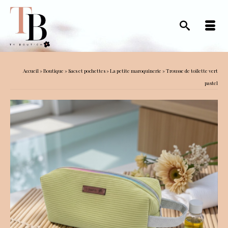
Accueil
»
Boutique
»
Sacs et pochettes
»
La petite maroquinerie
»
Trousse de toilette vert
pastel