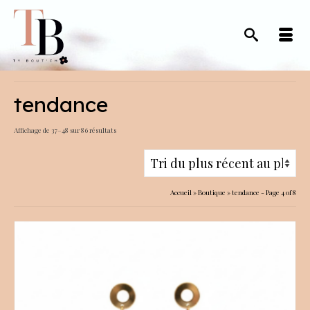
tendance
Trié
Affichage de 37–48 sur 86 résultats
du
plus
récent
Accueil
»
Boutique
»
tendance
- Page 4 of 8
au
plus
ancien