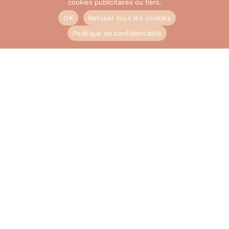
cookies publicitaires ou tiers.
Bracelet Joncs marron nacré
OK
Refuser tous les cookies
19,00
€
Politique de confidentialité
AJOUTER AU PANIER